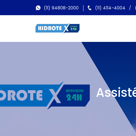
(11) 94808-2000
(11) 4114-4004
/
Assist