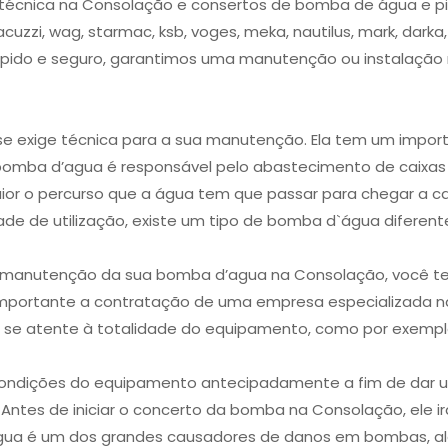
ia técnica na Consolação e consertos de bomba de água e p
acuzzi, wag, starmac, ksb, voges, meka, nautilus, mark, darka
é rápido e seguro, garantimos uma manutenção ou instalaç
 exige técnica para a sua manutenção. Ela tem um importa
 bomba d’agua é responsável pelo abastecimento de caixas
or o percurso que a água tem que passar para chegar a cai
ade de utilização, existe um tipo de bomba d`água diferen
e manutenção da sua bomba d’agua na Consolação, você te
importante a contratação de uma empresa especializada na
 se atente à totalidade do equipamento, como por exemplo
s condições do equipamento antecipadamente a fim de dar 
Antes de iniciar o concerto da bomba na Consolação, ele irá 
ua é um dos grandes causadores de danos em bombas, al